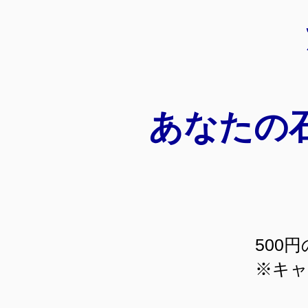
あなたの
500
​※キ