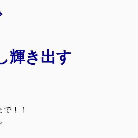
で
し輝き出す
日まで！！
す。