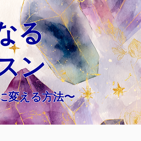
なる
スン
に変える方法〜