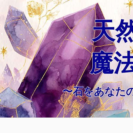
天
魔
〜石をあなた