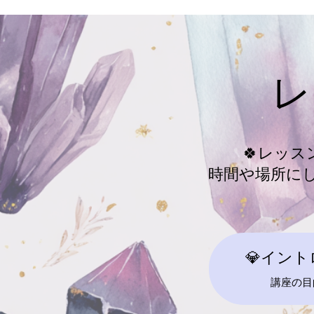
レ
🍀レッ
時間や場所に
💎イン
講座の目