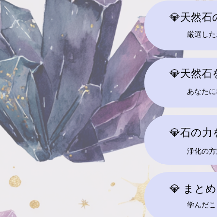
💎天然
厳選した
💎天然
あなたに
💎石の
浄化の方
💎 まと
学んだこ